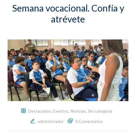
Semana vocacional. Confía y
atrévete
Destacados
,
Eventos
,
Noticias
,
Sin categoría
administrador
0 Comentarios