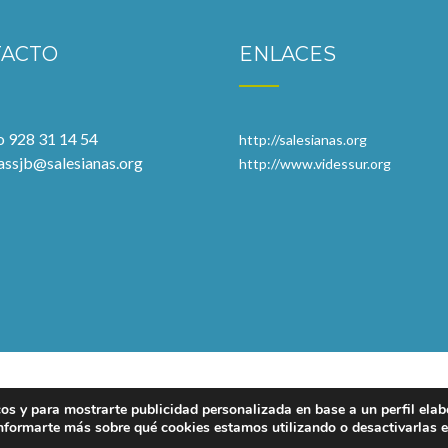
TACTO
ENLACES
o 928 31 14 54
http://salesianas.org
assjb@salesianas.org
http://www.videssur.org
cos y para mostrarte publicidad personalizada en base a un perfil elab
© 2025 Salesianas San Juan Bosco - Árbol Bonito
nformarte más sobre qué cookies estamos utilizando o desactivarlas 