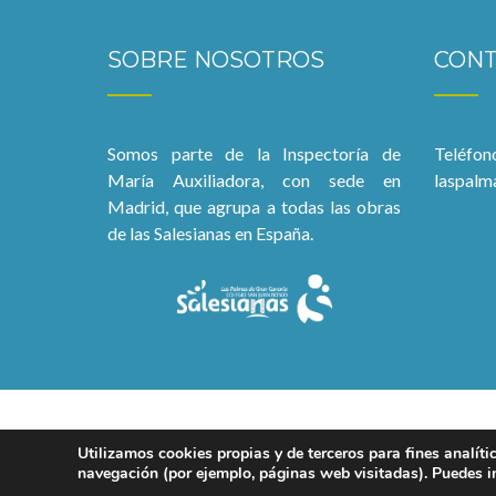
SOBRE NOSOTROS
CON
Somos parte de la Inspectoría de
Teléfon
María Auxiliadora, con sede en
laspalm
Madrid, que agrupa a todas las obras
de las Salesianas en España.
Utilizamos cookies propias y de terceros para fines analíti
navegación (por ejemplo, páginas web visitadas). Puedes i