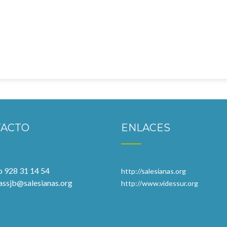
TACTO
ENLACES
o 928 31 14 54
http://salesianas.org
assjb@salesianas.org
http://www.videssur.org