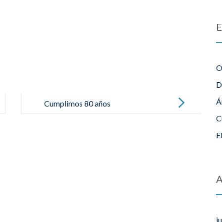
E
O
D
Á
Cumplimos 80 años
C
E
j