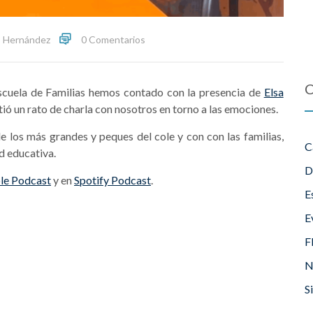
 Hernández
0 Comentarios
scuela de Familias hemos contado con la presencia de
Elsa
ió un rato de charla con nosotros en torno a las emociones.
los más grandes y peques del cole y con con las familias,
C
d educativa.
D
le Podcast
y en
Spotify Podcast
.
E
E
F
N
S