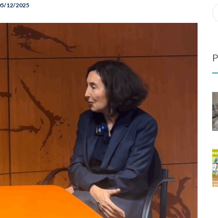
05/12/2025
S
re
fo
P