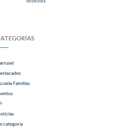
03/04/2026
CATEGORÍAS
arrusel
estacados
scuela Familias
ventos
P
oticias
in categoría