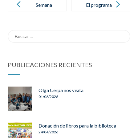
de
Semana
El programa
navegación
vocacional.
INCIBE
Confía y
Emprende
Search
atrévete
llega a nuestro
results
centro
for:
PUBLICACIONES RECIENTES
Olga Cerpa nos visita
01/06/2026
Donación de libros para la biblioteca
24/04/2026