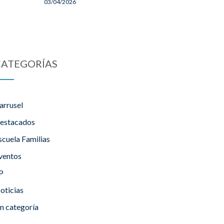
03/04/2026
CATEGORÍAS
arrusel
estacados
scuela Familias
ventos
P
oticias
in categoría