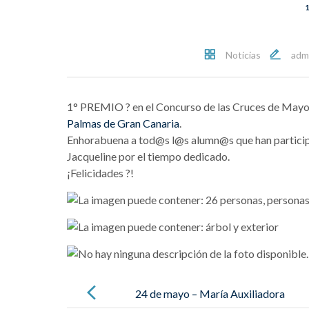
Noticias
adm
1° PREMIO
?
en el Concurso de las Cruces de Mayo
Palmas de Gran Canaria
.
Enhorabuena a tod@s l@s alumn@s que han participa
Jacqueline por el tiempo dedicado.
¡Felicidades
?
!
Mensaje
de
24 de mayo – María Auxiliadora
navegación